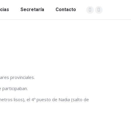
cias
Secretaría
Contacto
Abrir
Abrir
enlace
enlace
en
en
una
una
nueva
nueva
ventana/pestaña
ventana/pestañ
ares provinciales.
 participaban.
tros lisos), el 4º puesto de Nadia (salto de